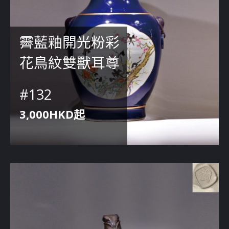
霽藍釉開光粉彩
花鳥紋雙獸耳尊
#132
3,000HKD起