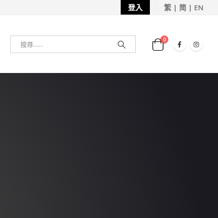
登入
繁 | 简 | EN
0