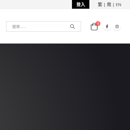
登入
繁 | 简 | EN
0