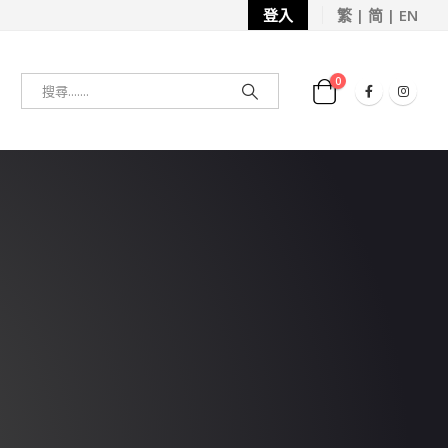
登入
繁 | 简 | EN
0