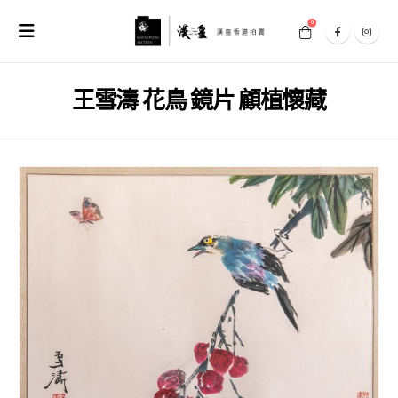
0
王雪濤 花鳥 鏡片 顧植懷藏